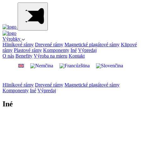
Výrobky
Hliníkové rámy
Drevené rámy
Magnetické plagátové rámy
Klipové
rámy
Plastové rámy
Komponenty
Iné
Výpredaj
O nás
Benefity
Výroba na mieru
Kontakt
Hliníkové rámy
Drevené rámy
Magnetické plagátové rámy
Komponenty
Iné
Výpredaj
Iné