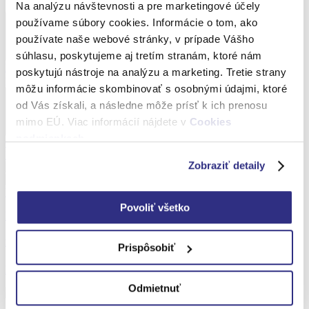
Na analýzu návštevnosti a pre marketingové účely
používame súbory cookies. Informácie o tom, ako
Obrazové rámy
používate naše webové stránky, v prípade Vášho
súhlasu, poskytujeme aj tretím stranám, ktoré nám
Najpredávanejšie
Hliníkové rámy
Drevené rámy
Magnetické
poskytujú nástroje na analýzu a marketing. Tretie strany
plagátové rámy
Klipové rámy
Plastové rámy
Iné
Výpredaj
môžu informácie skombinovať s osobnými údajmi, ktoré
od Vás získali, a následne môže prísť k ich prenosu
Komponenty
mimo EÚ. Viac informácií nájdete v
Cookies
podmienkach
.
Obrazové lišty a profily
Sklo a plastové sklo
Zadné dosky
Pasparty
Kovové komponenty a iné doplnky
Zobraziť detaily
Povoliť všetko
Iné
Drevené doštičky s odkazmi a dekoráciami
Prispôsobiť
Detail
Odmietnuť
1
2