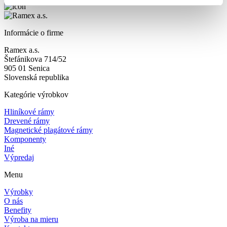
Informácie o firme
Ramex a.s.
Štefánikova 714/52
905 01 Senica
Slovenská republika
Kategórie výrobkov
Hliníkové rámy
Drevené rámy
Magnetické plagátové rámy
Komponenty
Iné
Výpredaj
Menu
Výrobky
O nás
Benefity
Výroba na mieru