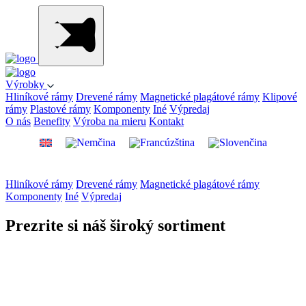
Výrobky
Hliníkové rámy
Drevené rámy
Magnetické plagátové rámy
Klipové
rámy
Plastové rámy
Komponenty
Iné
Výpredaj
O nás
Benefity
Výroba na mieru
Kontakt
Hliníkové rámy
Drevené rámy
Magnetické plagátové rámy
Komponenty
Iné
Výpredaj
Prezrite si náš široký sortiment