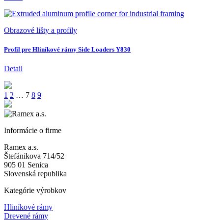
Obrazové lišty a profily
Profil pre Hliníkové rámy Side Loaders Y830
Detail
1
2
…
7
8
9
Informácie o firme
Ramex a.s.
Štefánikova 714/52
905 01 Senica
Slovenská republika
Kategórie výrobkov
Hliníkové rámy
Drevené rámy