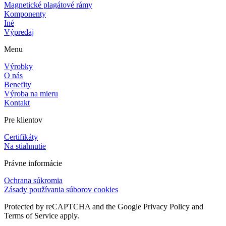
Magnetické plagátové rámy
Komponenty
Iné
Výpredaj
Menu
Výrobky
O nás
Benefity
Výroba na mieru
Kontakt
Pre klientov
Certifikáty
Na stiahnutie
Právne informácie
Ochrana súkromia
Zásady používania súborov cookies
Protected by reCAPTCHA and the Google Privacy Policy and
Terms of Service apply.