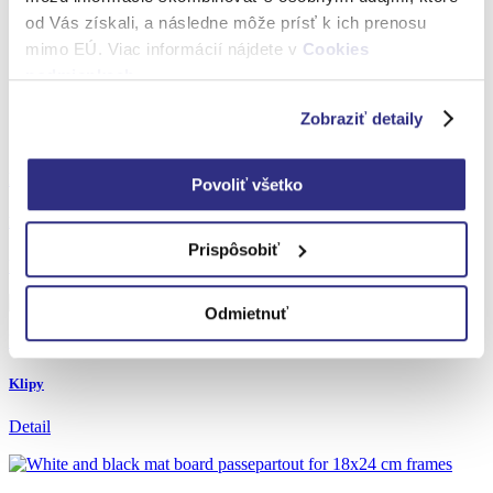
od Vás získali, a následne môže prísť k ich prenosu
mimo EÚ. Viac informácií nájdete v
Cookies
podmienkach
.
Zobraziť detaily
Kovové komponenty a iné doplnky
Povoliť všetko
Rohové spojky
Prispôsobiť
Detail
Odmietnuť
Kovové komponenty a iné doplnky
Klipy
Detail