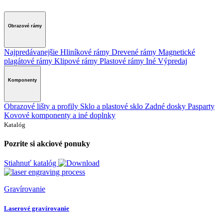
Obrazové rámy
Najpredávanejšie
Hliníkové rámy
Drevené rámy
Magnetické
plagátové rámy
Klipové rámy
Plastové rámy
Iné
Výpredaj
Komponenty
Obrazové lišty a profily
Sklo a plastové sklo
Zadné dosky
Pasparty
Kovové komponenty a iné doplnky
Katalóg
Pozrite si akciové ponuky
Stiahnuť katalóg
Gravírovanie
Laserové gravírovanie