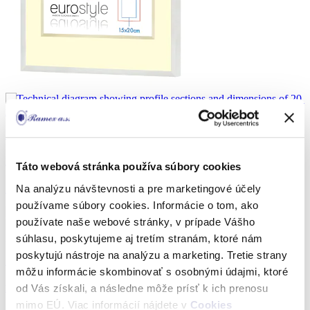
Hliníkové rámy
Plagátové rámy ploché
Táto webová stránka používa súbory cookies
Na analýzu návštevnosti a pre marketingové účely
Detail
používame súbory cookies. Informácie o tom, ako
používate naše webové stránky, v prípade Vášho
súhlasu, poskytujeme aj tretím stranám, ktoré nám
poskytujú nástroje na analýzu a marketing. Tretie strany
Hliníkové rámy
môžu informácie skombinovať s osobnými údajmi, ktoré
od Vás získali, a následne môže prísť k ich prenosu
Hliníkové rámy Side Loaders klasické
mimo EÚ. Viac informácií nájdete v
Cookies