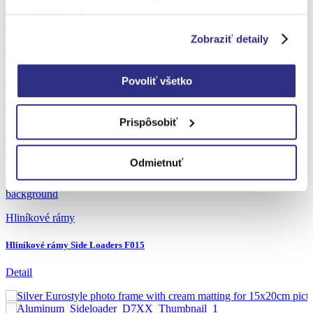
Detail
podmienkach
.
Zobraziť detaily
Hliníkové rámy
Povoliť všetko
Hliníkové rámy pre fotografie
Prispôsobiť
Detail
Odmietnuť
Hliníkové rámy
Hliníkové rámy Side Loaders F015
Detail