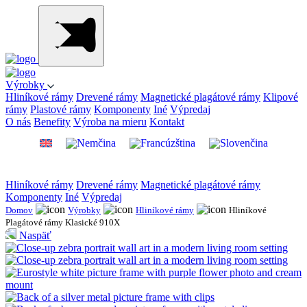
Výrobky
Hliníkové rámy
Drevené rámy
Magnetické plagátové rámy
Klipové
rámy
Plastové rámy
Komponenty
Iné
Výpredaj
O nás
Benefity
Výroba na mieru
Kontakt
Hliníkové rámy
Drevené rámy
Magnetické plagátové rámy
Komponenty
Iné
Výpredaj
Domov
Výrobky
Hliníkové rámy
Hliníkové
Plagátové rámy Klasické 910X
Naspäť