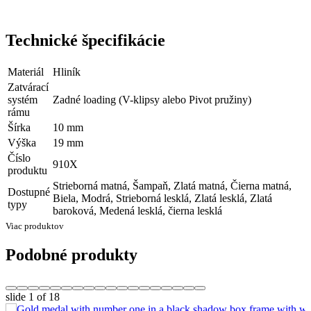
Technické špecifikácie
Materiál
Hliník
Zatvárací
systém
Zadné loading (V-klipsy alebo Pivot pružiny)
rámu
Šírka
10 mm
Výška
19 mm
Číslo
910X
produktu
Strieborná matná, Šampaň, Zlatá matná, Čierna matná,
Dostupné
Biela, Modrá, Strieborná lesklá, Zlatá lesklá, Zlatá
typy
baroková, Medená lesklá, čierna lesklá
Viac produktov
Podobné produkty
slide
1
of 18