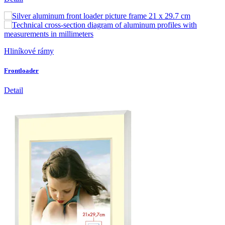
Hliníkové rámy
Frontloader
Detail