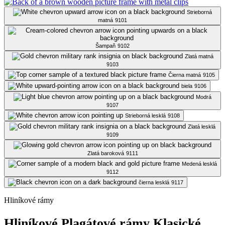
Strieborná
matná
9101
Šampaň
9102
Zlatá matná
9103
Čierna matná
9105
biela
9106
Modrá
9107
Strieborná lesklá
9108
Zlatá lesklá
9109
Zlatá baroková
9111
Medená lesklá
9112
čierna lesklá
9117
Hliníkové rámy
Hliníkové Plagátové rámy Klasické