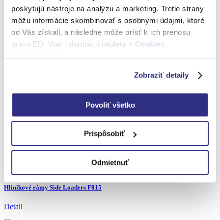
poskytujú nástroje na analýzu a marketing. Tretie strany
Detail
môžu informácie skombinovať s osobnými údajmi, ktoré
od Vás získali, a následne môže prísť k ich prenosu
mimo EÚ. Viac informácií nájdete v
Cookies
podmienkach
.
Hliníkové rámy
Zobraziť detaily
Hliníkové rámy pre fotografie
Povoliť všetko
Detail
Prispôsobiť
Odmietnuť
Hliníkové rámy
Hliníkové rámy Side Loaders F015
Detail