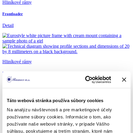
Hliníkové rámy
Frontloader
Detail
Hliníkové rámy
Plagátové rámy ploché
Detail
Táto webová stránka používa súbory cookies
Na analýzu návštevnosti a pre marketingové účely
používame súbory cookies. Informácie o tom, ako
Hliníkové rámy
používate naše webové stránky, v prípade Vášho
súhlasu, poskytujeme aj tretím stranám, ktoré nám
Hliníkové rámy Side Loaders klasické