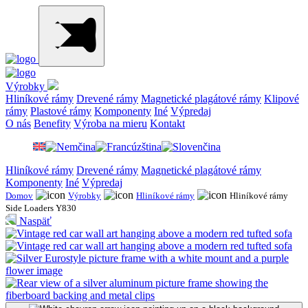
Výrobky
Hliníkové rámy
Drevené rámy
Magnetické plagátové rámy
Klipové
rámy
Plastové rámy
Komponenty
Iné
Výpredaj
O nás
Benefity
Výroba na mieru
Kontakt
Hliníkové rámy
Drevené rámy
Magnetické plagátové rámy
Komponenty
Iné
Výpredaj
Domov
Výrobky
Hliníkové rámy
Hliníkové rámy
Side Loaders Y830
Naspäť