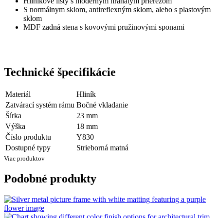
Hliníkové lišty s moderným hranatým prierezom
S normálnym sklom, antireflexným sklom, alebo s plastovým
sklom
MDF zadná stena s kovovými pružinovými sponami
Technické špecifikácie
Materiál
Hliník
Zatvárací systém rámu
Bočné vkladanie
Šírka
23 mm
Výška
18 mm
Číslo produktu
Y830
Dostupné typy
Strieborná matná
Viac produktov
Podobné produkty